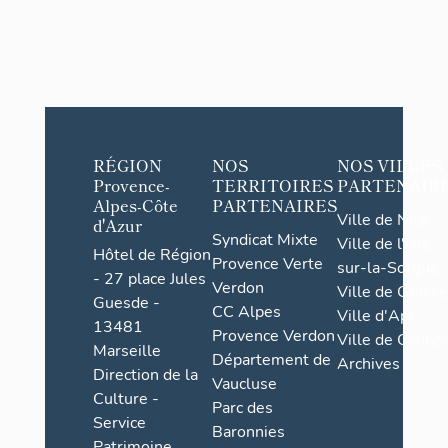
RÉGION
NOS
NOS VILLES
Provence-
TERRITOIRES
PARTENAIR
Alpes-Côte
PARTENAIRES
Ville de Nice
d'Azur
Syndicat Mixte
Ville de l'Isle-
Hôtel de Région
Provence Verte
sur-la-Sorgue
- 27 place Jules
Verdon
Ville de Grasse
Guesde -
CC Alpes
Ville d'Apt
13481
Provence Verdon
Ville de Cannes
Marseille
Département de
Archives
Direction de la
Vaucluse
Culture -
Parc des
Service
Baronnies
Patrimoine