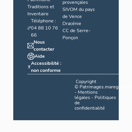
provençales
Traditions et
SIVOM du pays
Inventaire
de Vence
Téléphone :
Dracénie
04 88 10 76
CC de Serre-
66
Ponçon
Nous
contacter
Aide
Accessibilité :
non conforme
Copyright
©
Patrimages.maregionsud
-
Mentions
légales
-
Politiques
de
confidentialité