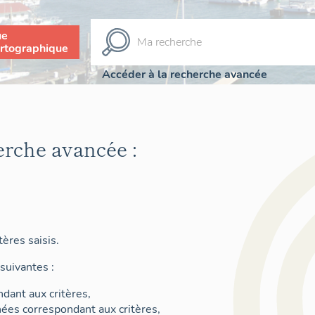
ue
rtographique
Accéder à la recherche avancée
erche avancée :
ères saisis.
suivantes :
dant aux critères,
nées correspondant aux critères,