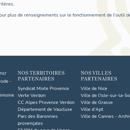
itères.
ur plus de renseignements sur le fonctionnement de l'outil d
zur
NOS TERRITOIRES
NOS VILLES
PARTENAIRES
PARTENAIRES
esde -
Syndicat Mixte Provence
Ville de Nice
rimoine
Verte Verdon
Ville de l'Isle-sur-la-S
CC Alpes Provence Verdon
Ville de Grasse
Département de Vaucluse
Ville d'Apt
Parc des Baronnies
Ville de Cannes - Arch
provençales