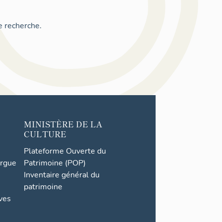
e recherche.
MINISTÈRE DE LA
CULTURE
Plateforme Ouverte du
orgue
Patrimoine (POP)
Inventaire général du
patrimoine
ives