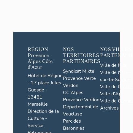
RÉGION
NOS
NOS VILLES
Provence-
TERRITOIRES
PARTENAIR
Alpes-Côte
PARTENAIRES
Ville de Nice
d'Azur
Syndicat Mixte
Ville de l'Isle-
Hôtel de Région
Provence Verte
sur-la-Sorgue
- 27 place Jules
Verdon
Ville de Grasse
Guesde -
CC Alpes
Ville d'Apt
13481
Provence Verdon
Ville de Cannes
Marseille
Département de
Archives
Direction de la
Vaucluse
Culture -
Parc des
Service
Baronnies
Patrimoine