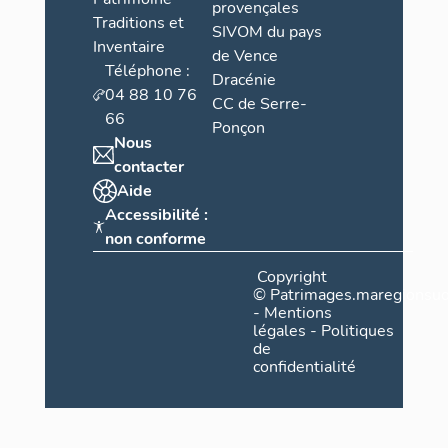
provençales
Traditions et
SIVOM du pays
Inventaire
de Vence
Téléphone :
Dracénie
04 88 10 76
CC de Serre-
66
Ponçon
Nous
contacter
Aide
Accessibilité :
non conforme
Copyright
©
Patrimages.maregionsud
-
Mentions
légales
-
Politiques
de
confidentialité