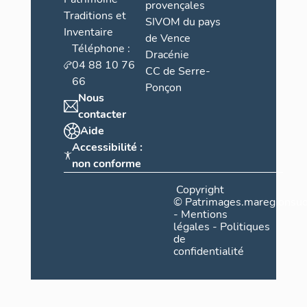
provençales
Traditions et
SIVOM du pays
Inventaire
de Vence
Téléphone :
Dracénie
04 88 10 76
CC de Serre-
66
Ponçon
Nous
contacter
Aide
Accessibilité :
non conforme
Copyright
©
Patrimages.maregionsud
-
Mentions
légales
-
Politiques
de
confidentialité