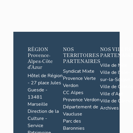
RÉGION
NOS
NOS VILLES
Provence-
TERRITOIRES
PARTENAIR
Alpes-Côte
PARTENAIRES
Ville de Nice
d'Azur
Syndicat Mixte
Ville de l'Isle-
Hôtel de Région
Provence Verte
sur-la-Sorgue
- 27 place Jules
Verdon
Ville de Grasse
Guesde -
CC Alpes
Ville d'Apt
13481
Provence Verdon
Ville de Cannes
Marseille
Département de
Archives
Direction de la
Vaucluse
Culture -
Parc des
Service
Baronnies
Patrimoine