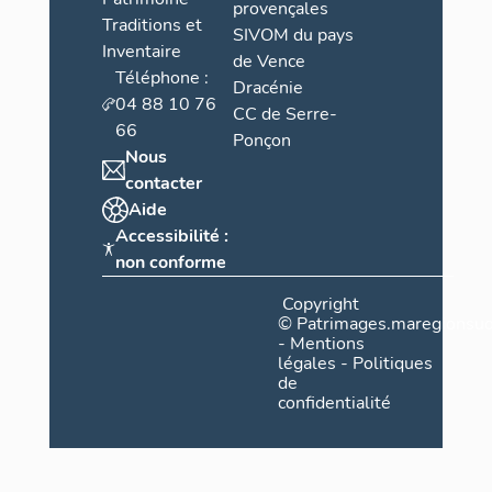
provençales
Traditions et
SIVOM du pays
Inventaire
de Vence
Téléphone :
Dracénie
04 88 10 76
CC de Serre-
66
Ponçon
Nous
contacter
Aide
Accessibilité :
non conforme
Copyright
©
Patrimages.maregionsud
-
Mentions
légales
-
Politiques
de
confidentialité