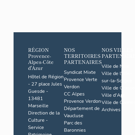
RÉGION
NOS
NOS VILLES
Provence-
TERRITOIRES
PARTENAIR
Alpes-Côte
PARTENAIRES
Ville de Nice
d'Azur
Syndicat Mixte
Ville de l'Isle-
Hôtel de Région
Provence Verte
sur-la-Sorgue
- 27 place Jules
Verdon
Ville de Grasse
Guesde -
CC Alpes
Ville d'Apt
13481
Provence Verdon
Ville de Cannes
Marseille
Département de
Archives
Direction de la
Vaucluse
Culture -
Parc des
Service
Baronnies
Patrimoine