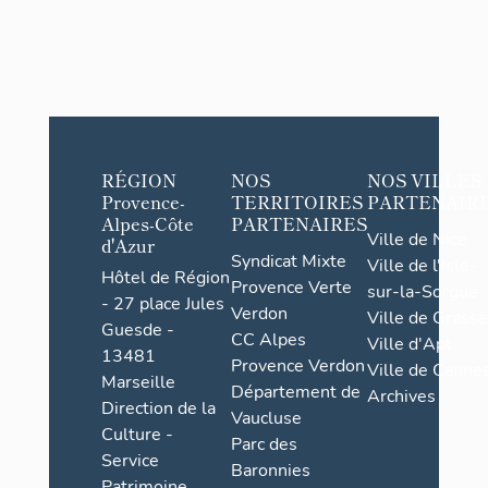
RÉGION
NOS
NOS VILLES
Provence-
TERRITOIRES
PARTENAIR
Alpes-Côte
PARTENAIRES
Ville de Nice
d'Azur
Syndicat Mixte
Ville de l'Isle-
Hôtel de Région
Provence Verte
sur-la-Sorgue
- 27 place Jules
Verdon
Ville de Grasse
Guesde -
CC Alpes
Ville d'Apt
13481
Provence Verdon
Ville de Cannes
Marseille
Département de
Archives
Direction de la
Vaucluse
Culture -
Parc des
Service
Baronnies
Patrimoine