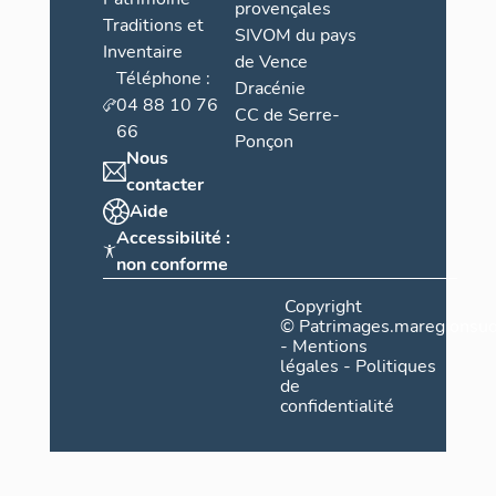
provençales
Traditions et
SIVOM du pays
Inventaire
de Vence
Téléphone :
Dracénie
04 88 10 76
CC de Serre-
66
Ponçon
Nous
contacter
Aide
Accessibilité :
non conforme
Copyright
©
Patrimages.maregionsud
-
Mentions
légales
-
Politiques
de
confidentialité