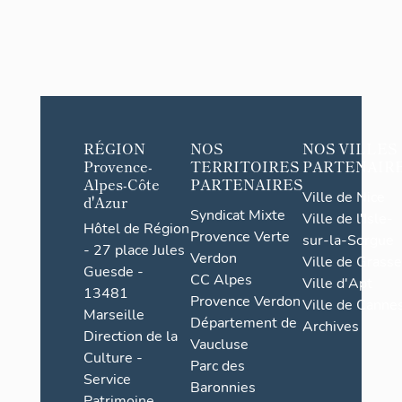
RÉGION
NOS
NOS VILLES
Provence-
TERRITOIRES
PARTENAIR
Alpes-Côte
PARTENAIRES
Ville de Nice
d'Azur
Syndicat Mixte
Ville de l'Isle-
Hôtel de Région
Provence Verte
sur-la-Sorgue
- 27 place Jules
Verdon
Ville de Grasse
Guesde -
CC Alpes
Ville d'Apt
13481
Provence Verdon
Ville de Cannes
Marseille
Département de
Archives
Direction de la
Vaucluse
Culture -
Parc des
Service
Baronnies
Patrimoine