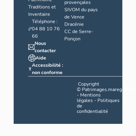
provençales
Traditions et
SIVOM du pays
Inventaire
de Vence
Téléphone :
Dracénie
04 88 10 76
CC de Serre-
66
Ponçon
Nous
contacter
Aide
Accessibilité :
non conforme
Copyright
©
Patrimages.maregionsud
-
Mentions
légales
-
Politiques
de
confidentialité