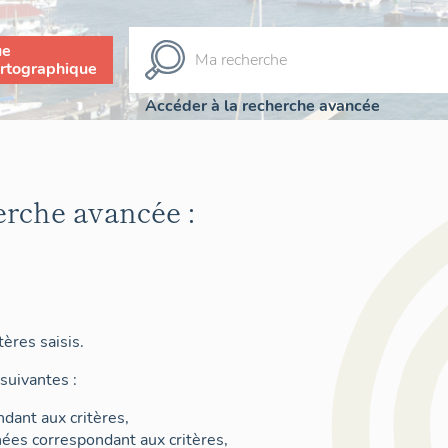
ue
rtographique
Accéder à la recherche avancée
erche avancée :
ères saisis.
suivantes :
dant aux critères,
nées correspondant aux critères,