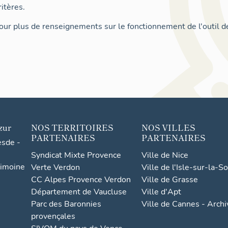
itères.
ur plus de renseignements sur le fonctionnement de l'outil d
zur
NOS TERRITOIRES
NOS VILLES
PARTENAIRES
PARTENAIRES
esde -
Syndicat Mixte Provence
Ville de Nice
rimoine
Verte Verdon
Ville de l'Isle-sur-la-S
CC Alpes Provence Verdon
Ville de Grasse
Département de Vaucluse
Ville d'Apt
Parc des Baronnies
Ville de Cannes - Arch
provençales