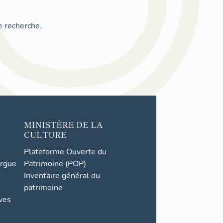
e recherche.
MINISTÈRE DE LA
CULTURE
Plateforme Ouverte du
orgue
Patrimoine (POP)
Inventaire général du
patrimoine
ives