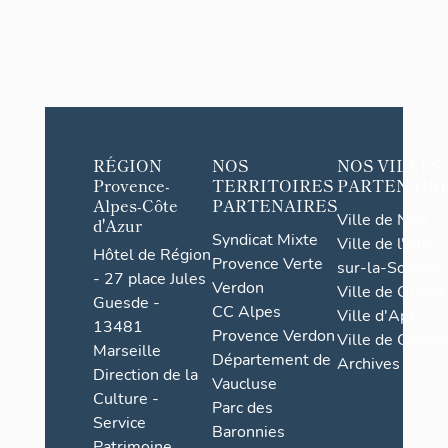
RÉGION
NOS
NOS VILLES
Provence-
TERRITOIRES
PARTENAIR
Alpes-Côte
PARTENAIRES
Ville de Nice
d'Azur
Syndicat Mixte
Ville de l'Isle-
Hôtel de Région
Provence Verte
sur-la-Sorgue
- 27 place Jules
Verdon
Ville de Grasse
Guesde -
CC Alpes
Ville d'Apt
13481
Provence Verdon
Ville de Cannes
Marseille
Département de
Archives
Direction de la
Vaucluse
Culture -
Parc des
Service
Baronnies
Patrimoine