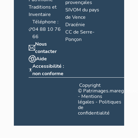
provençales
Traditions et
SIVOM du pays
Inventaire
de Vence
Téléphone :
Dracénie
04 88 10 76
CC de Serre-
66
Ponçon
Nous
contacter
Aide
Accessibilité :
non conforme
Copyright
©
Patrimages.maregionsud
-
Mentions
légales
-
Politiques
de
confidentialité