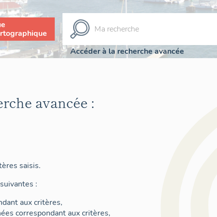
ue
rtographique
Accéder à la recherche avancée
erche avancée :
ères saisis.
suivantes :
dant aux critères,
nées correspondant aux critères,