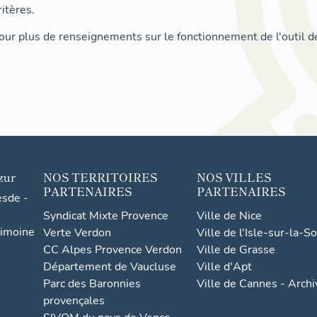
itères.
ur plus de renseignements sur le fonctionnement de l'outil d
zur
NOS TERRITOIRES
NOS VILLES
PARTENAIRES
PARTENAIRES
esde -
Syndicat Mixte Provence
Ville de Nice
rimoine
Verte Verdon
Ville de l'Isle-sur-la-S
CC Alpes Provence Verdon
Ville de Grasse
Département de Vaucluse
Ville d'Apt
Parc des Baronnies
Ville de Cannes - Arch
provençales