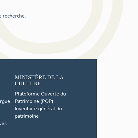
e recherche.
MINISTÈRE DE LA
CULTURE
Plateforme Ouverte du
orgue
Patrimoine (POP)
Inventaire général du
patrimoine
ives