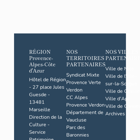
RÉGION
NOS
NOS VILLES
Provence-
TERRITOIRES
PARTENAIR
Alpes-Côte
PARTENAIRES
Ville de Nice
d'Azur
Syndicat Mixte
Ville de l'Isle-
Hôtel de Région
Provence Verte
sur-la-Sorgue
- 27 place Jules
Verdon
Ville de Grasse
Guesde -
CC Alpes
Ville d'Apt
13481
Provence Verdon
Ville de Cannes
Marseille
Département de
Archives
Direction de la
Vaucluse
Culture -
Parc des
Service
Baronnies
Patrimoine