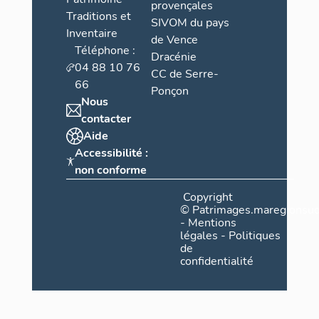
provençales
Traditions et
SIVOM du pays
Inventaire
de Vence
Téléphone :
Dracénie
04 88 10 76
CC de Serre-
66
Ponçon
Nous
contacter
Aide
Accessibilité :
non conforme
Copyright
©
Patrimages.maregionsud
-
Mentions
légales
-
Politiques
de
confidentialité