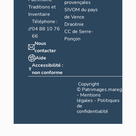
provençales
Traditions et
SIVOM du pays
Inventaire
de Vence
Téléphone :
Dracénie
04 88 10 76
CC de Serre-
66
Ponçon
Nous
contacter
Aide
Accessibilité :
non conforme
Copyright
©
Patrimages.maregionsud
-
Mentions
légales
-
Politiques
de
confidentialité