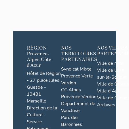
RÉGION
NOS
NOS VILLES
Provence-
TERRITOIRES
PARTENAIR
Alpes-Côte
PARTENAIRES
Ville de Nice
d'Azur
Syndicat Mixte
Ville de l'Isle-
Hôtel de Région
Provence Verte
sur-la-Sorgue
- 27 place Jules
Verdon
Ville de Grasse
Guesde -
CC Alpes
Ville d'Apt
13481
Provence Verdon
Ville de Cannes
Marseille
Département de
Archives
Direction de la
Vaucluse
Culture -
Parc des
Service
Baronnies
Patrimoine