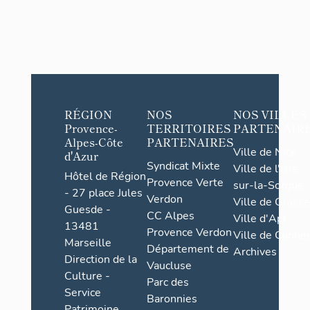
RÉGION
NOS
NOS VILLES
Provence-
TERRITOIRES
PARTENAIR
Alpes-Côte
PARTENAIRES
Ville de Nice
d'Azur
Syndicat Mixte
Ville de l'Isle-
Hôtel de Région
Provence Verte
sur-la-Sorgue
- 27 place Jules
Verdon
Ville de Grasse
Guesde -
CC Alpes
Ville d'Apt
13481
Provence Verdon
Ville de Cannes
Marseille
Département de
Archives
Direction de la
Vaucluse
Culture -
Parc des
Service
Baronnies
Patrimoine