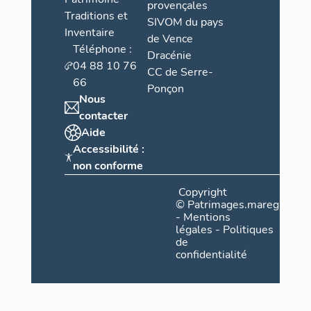
provençales
Traditions et
SIVOM du pays
Inventaire
de Vence
Téléphone :
Dracénie
04 88 10 76
CC de Serre-
66
Ponçon
Nous
contacter
Aide
Accessibilité :
non conforme
Copyright
©
Patrimages.maregionsud
-
Mentions
légales
-
Politiques
de
confidentialité