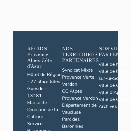
RÉGION
NOS
NOS VILLES
Provence-
TERRITOIRES
PARTENAIR
Alpes-Côte
PARTENAIRES
Ville de Nice
d'Azur
Syndicat Mixte
Ville de l'Isle-
Hôtel de Région
Provence Verte
sur-la-Sorgue
- 27 place Jules
Verdon
Ville de Grasse
Guesde -
CC Alpes
Ville d'Apt
13481
Provence Verdon
Ville de Cannes
Marseille
Département de
Archives
Direction de la
Vaucluse
Culture -
Parc des
Service
Baronnies
Patrimoine