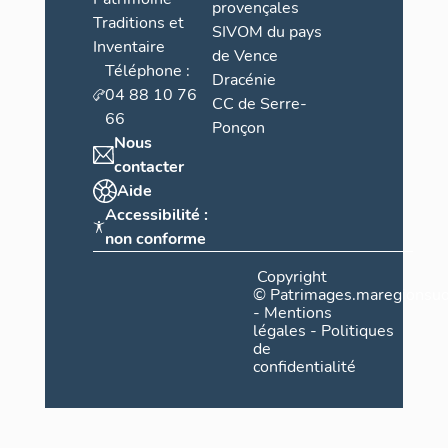
provençales
Traditions et
SIVOM du pays
Inventaire
de Vence
Téléphone :
Dracénie
04 88 10 76
CC de Serre-
66
Ponçon
Nous
contacter
Aide
Accessibilité :
non conforme
Copyright
©
Patrimages.maregionsud
-
Mentions
légales
-
Politiques
de
confidentialité