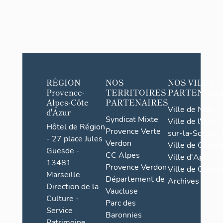
RÉGION
NOS
NOS VILLES
Provence-
TERRITOIRES
PARTENAIR
Alpes-Côte
PARTENAIRES
Ville de Nice
d'Azur
Syndicat Mixte
Ville de l'Isle-
Hôtel de Région
Provence Verte
sur-la-Sorgue
- 27 place Jules
Verdon
Ville de Grasse
Guesde -
CC Alpes
Ville d'Apt
13481
Provence Verdon
Ville de Cannes
Marseille
Département de
Archives
Direction de la
Vaucluse
Culture -
Parc des
Service
Baronnies
Patrimoine