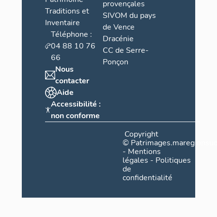
provençales
Traditions et
SIVOM du pays
Inventaire
de Vence
Téléphone :
Dracénie
04 88 10 76
CC de Serre-
66
Ponçon
Nous
contacter
Aide
Accessibilité :
non conforme
Copyright
©
Patrimages.maregionsud
-
Mentions
légales
-
Politiques
de
confidentialité