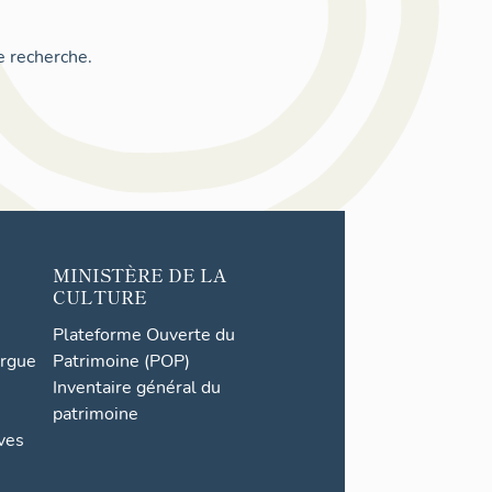
e recherche.
MINISTÈRE DE LA
CULTURE
Plateforme Ouverte du
orgue
Patrimoine (POP)
Inventaire général du
patrimoine
ives