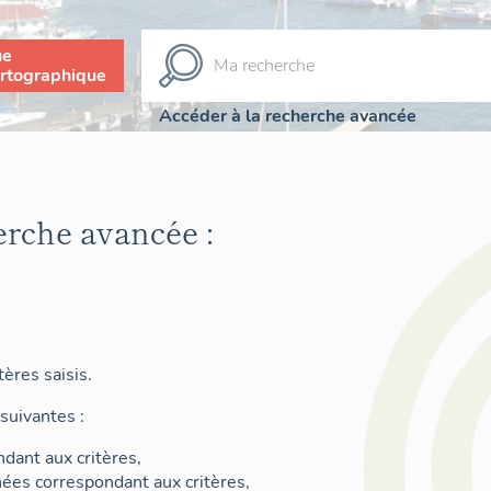
ue
rtographique
Accéder à la recherche avancée
erche avancée :
ères saisis.
suivantes :
dant aux critères,
nées correspondant aux critères,