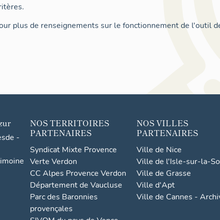
itères.
ur plus de renseignements sur le fonctionnement de l'outil d
zur
NOS TERRITOIRES
NOS VILLES
PARTENAIRES
PARTENAIRES
esde -
Syndicat Mixte Provence
Ville de Nice
rimoine
Verte Verdon
Ville de l'Isle-sur-la-S
CC Alpes Provence Verdon
Ville de Grasse
Département de Vaucluse
Ville d'Apt
Parc des Baronnies
Ville de Cannes - Arch
provençales