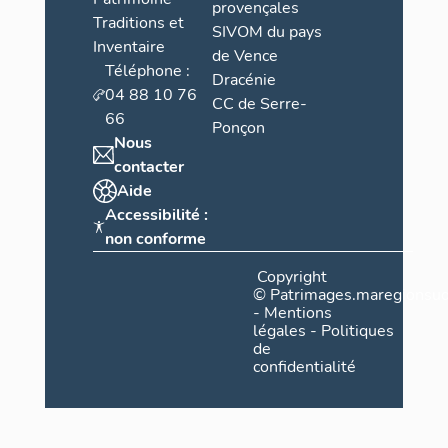
provençales
Traditions et
SIVOM du pays
Inventaire
de Vence
Téléphone :
Dracénie
04 88 10 76
CC de Serre-
66
Ponçon
Nous
contacter
Aide
Accessibilité :
non conforme
Copyright
©
Patrimages.maregionsud
-
Mentions
légales
-
Politiques
de
confidentialité