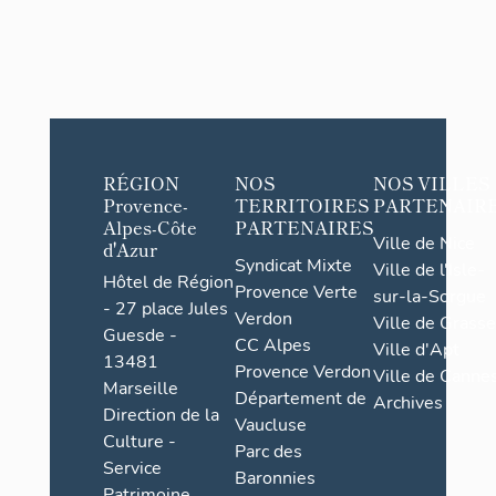
RÉGION
NOS
NOS VILLES
Provence-
TERRITOIRES
PARTENAIR
Alpes-Côte
PARTENAIRES
Ville de Nice
d'Azur
Syndicat Mixte
Ville de l'Isle-
Hôtel de Région
Provence Verte
sur-la-Sorgue
- 27 place Jules
Verdon
Ville de Grasse
Guesde -
CC Alpes
Ville d'Apt
13481
Provence Verdon
Ville de Cannes
Marseille
Département de
Archives
Direction de la
Vaucluse
Culture -
Parc des
Service
Baronnies
Patrimoine