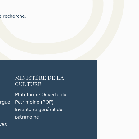
e recherche.
MINISTÈRE DE LA
CULTURE
Plateforme Ouverte du
orgue
Patrimoine (POP)
Inventaire général du
patrimoine
ives