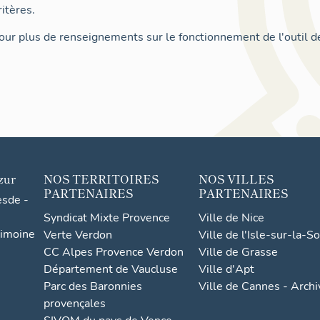
itères.
ur plus de renseignements sur le fonctionnement de l'outil d
zur
NOS TERRITOIRES
NOS VILLES
PARTENAIRES
PARTENAIRES
esde -
Syndicat Mixte Provence
Ville de Nice
rimoine
Verte Verdon
Ville de l'Isle-sur-la-S
CC Alpes Provence Verdon
Ville de Grasse
Département de Vaucluse
Ville d'Apt
Parc des Baronnies
Ville de Cannes - Arch
provençales