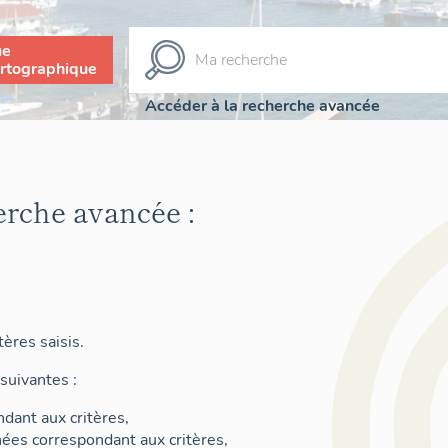
ue
rtographique
Accéder à la recherche avancée
erche avancée :
ères saisis.
suivantes :
dant aux critères,
nées correspondant aux critères,