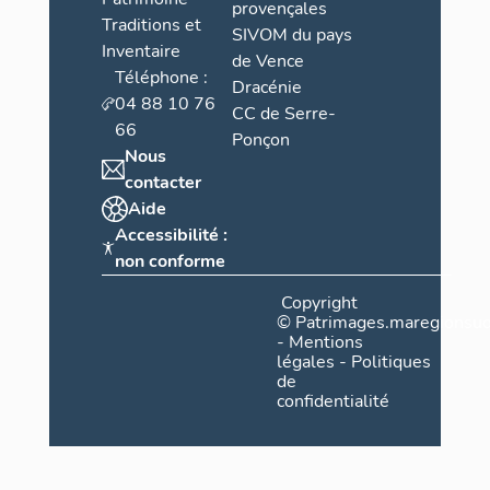
provençales
Traditions et
SIVOM du pays
Inventaire
de Vence
Téléphone :
Dracénie
04 88 10 76
CC de Serre-
66
Ponçon
Nous
contacter
Aide
Accessibilité :
non conforme
Copyright
©
Patrimages.maregionsud
-
Mentions
légales
-
Politiques
de
confidentialité