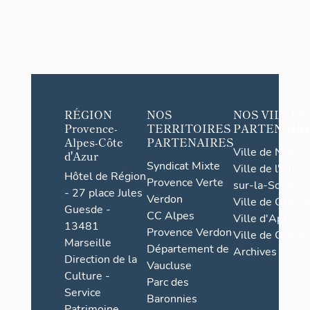
RÉGION
NOS
NOS VILLES
Provence-
TERRITOIRES
PARTENAIR
Alpes-Côte
PARTENAIRES
Ville de Nice
d'Azur
Syndicat Mixte
Ville de l'Isle-
Hôtel de Région
Provence Verte
sur-la-Sorgue
- 27 place Jules
Verdon
Ville de Grasse
Guesde -
CC Alpes
Ville d'Apt
13481
Provence Verdon
Ville de Cannes
Marseille
Département de
Archives
Direction de la
Vaucluse
Culture -
Parc des
Service
Baronnies
Patrimoine