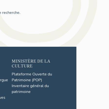
e recherche.
MINISTÈRE DE LA
CULTURE
Plateforme Ouverte du
orgue
Patrimoine (POP)
Inventaire général du
patrimoine
ives