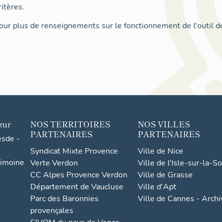
itères.
ur plus de renseignements sur le fonctionnement de l'outil d
zur
NOS TERRITOIRES
NOS VILLES
PARTENAIRES
PARTENAIRES
esde -
Syndicat Mixte Provence
Ville de Nice
rimoine
Verte Verdon
Ville de l'Isle-sur-la-S
CC Alpes Provence Verdon
Ville de Grasse
Département de Vaucluse
Ville d'Apt
Parc des Baronnies
Ville de Cannes - Arch
provençales