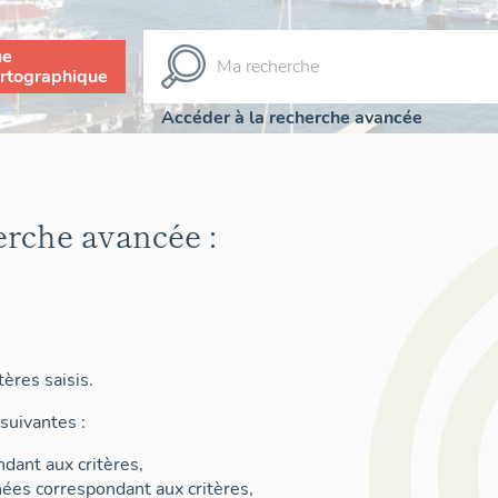
ue
rtographique
Accéder à la recherche avancée
erche avancée :
ères saisis.
suivantes :
dant aux critères,
nées correspondant aux critères,