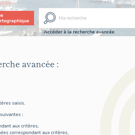
ue
rtographique
Accéder à la recherche avancée
erche avancée :
ères saisis.
suivantes :
dant aux critères,
nées correspondant aux critères,