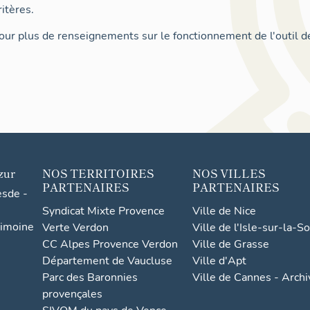
itères.
ur plus de renseignements sur le fonctionnement de l'outil d
zur
NOS TERRITOIRES
NOS VILLES
PARTENAIRES
PARTENAIRES
esde -
Syndicat Mixte Provence
Ville de Nice
rimoine
Verte Verdon
Ville de l'Isle-sur-la-S
CC Alpes Provence Verdon
Ville de Grasse
Département de Vaucluse
Ville d'Apt
Parc des Baronnies
Ville de Cannes - Arch
provençales