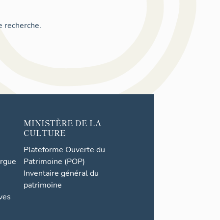
e recherche.
MINISTÈRE DE LA
CULTURE
Plateforme Ouverte du
orgue
Patrimoine (POP)
Inventaire général du
patrimoine
ives