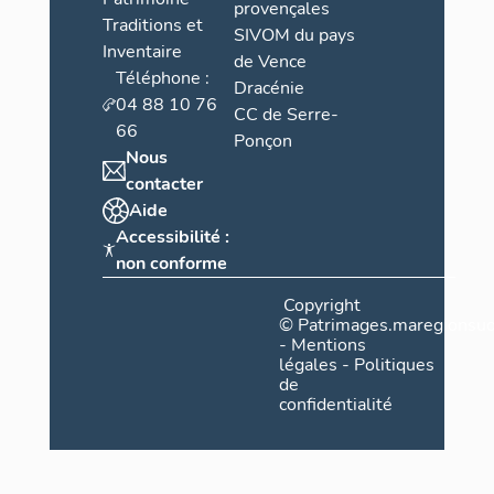
provençales
Traditions et
SIVOM du pays
Inventaire
de Vence
Téléphone :
Dracénie
04 88 10 76
CC de Serre-
66
Ponçon
Nous
contacter
Aide
Accessibilité :
non conforme
Copyright
©
Patrimages.maregionsud
-
Mentions
légales
-
Politiques
de
confidentialité