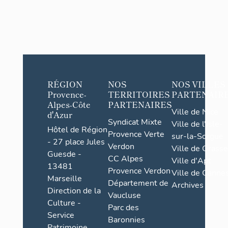
RÉGION
NOS
NOS VILLES
Provence-
TERRITOIRES
PARTENAIR
Alpes-Côte
PARTENAIRES
Ville de Nice
d'Azur
Syndicat Mixte
Ville de l'Isle-
Hôtel de Région
Provence Verte
sur-la-Sorgue
- 27 place Jules
Verdon
Ville de Grasse
Guesde -
CC Alpes
Ville d'Apt
13481
Provence Verdon
Ville de Cannes
Marseille
Département de
Archives
Direction de la
Vaucluse
Culture -
Parc des
Service
Baronnies
Patrimoine