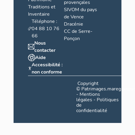
provençales
Traditions et
SIVOM du pays
Inventaire
de Vence
Téléphone :
Dracénie
04 88 10 76
CC de Serre-
66
Ponçon
Nous
contacter
Aide
Accessibilité :
non conforme
Copyright
©
Patrimages.maregionsud
-
Mentions
légales
-
Politiques
de
confidentialité