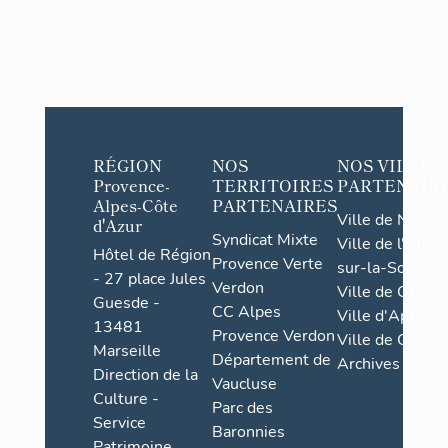
RÉGION
NOS
NOS VILLES
Provence-
TERRITOIRES
PARTENAIR
Alpes-Côte
PARTENAIRES
Ville de Nice
d'Azur
Syndicat Mixte
Ville de l'Isle-
Hôtel de Région
Provence Verte
sur-la-Sorgue
- 27 place Jules
Verdon
Ville de Grasse
Guesde -
CC Alpes
Ville d'Apt
13481
Provence Verdon
Ville de Cannes
Marseille
Département de
Archives
Direction de la
Vaucluse
Culture -
Parc des
Service
Baronnies
Patrimoine