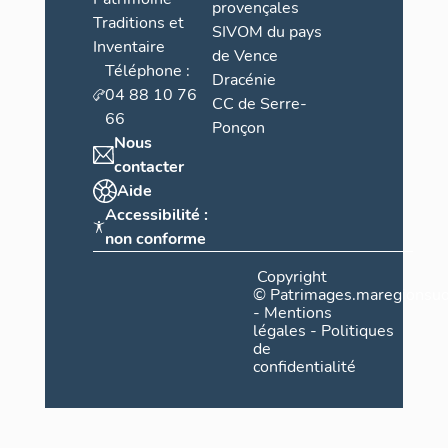
provençales
Traditions et
SIVOM du pays
Inventaire
de Vence
Téléphone :
Dracénie
04 88 10 76
CC de Serre-
66
Ponçon
Nous
contacter
Aide
Accessibilité :
non conforme
Copyright
©
Patrimages.maregionsud
-
Mentions
légales
-
Politiques
de
confidentialité