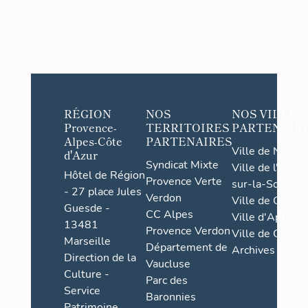
RÉGION
NOS
NOS VILLES
Provence-
TERRITOIRES
PARTENAIR
Alpes-Côte
PARTENAIRES
Ville de Nice
d'Azur
Syndicat Mixte
Ville de l'Isle-
Hôtel de Région
Provence Verte
sur-la-Sorgue
- 27 place Jules
Verdon
Ville de Grasse
Guesde -
CC Alpes
Ville d'Apt
13481
Provence Verdon
Ville de Cannes
Marseille
Département de
Archives
Direction de la
Vaucluse
Culture -
Parc des
Service
Baronnies
Patrimoine