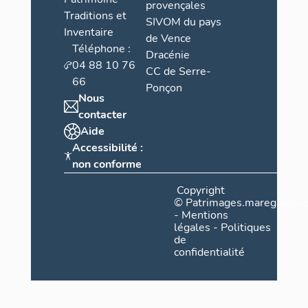
provençales
Traditions et
SIVOM du pays
Inventaire
de Vence
Téléphone :
Dracénie
04 88 10 76
CC de Serre-
66
Ponçon
Nous
contacter
Aide
Accessibilité :
non conforme
Copyright
©
Patrimages.maregionsud
-
Mentions
légales
-
Politiques
de
confidentialité