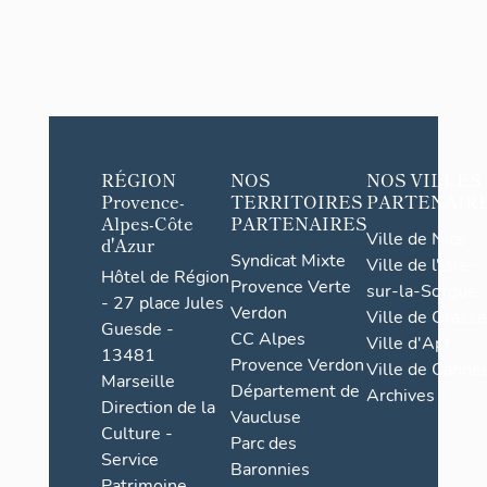
RÉGION
NOS
NOS VILLES
Provence-
TERRITOIRES
PARTENAIR
Alpes-Côte
PARTENAIRES
Ville de Nice
d'Azur
Syndicat Mixte
Ville de l'Isle-
Hôtel de Région
Provence Verte
sur-la-Sorgue
- 27 place Jules
Verdon
Ville de Grasse
Guesde -
CC Alpes
Ville d'Apt
13481
Provence Verdon
Ville de Cannes
Marseille
Département de
Archives
Direction de la
Vaucluse
Culture -
Parc des
Service
Baronnies
Patrimoine