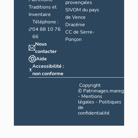
provençales
Traditions et
SIVOM du pays
Inventaire
de Vence
Téléphone :
Dracénie
04 88 10 76
CC de Serre-
66
Ponçon
Nous
contacter
Aide
Accessibilité :
non conforme
Copyright
©
Patrimages.maregionsud
-
Mentions
légales
-
Politiques
de
confidentialité