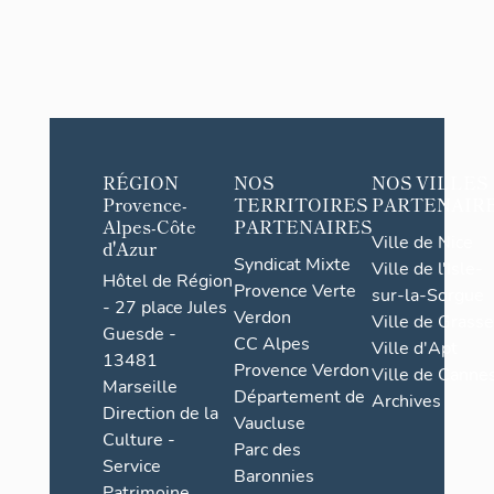
RÉGION
NOS
NOS VILLES
Provence-
TERRITOIRES
PARTENAIR
Alpes-Côte
PARTENAIRES
Ville de Nice
d'Azur
Syndicat Mixte
Ville de l'Isle-
Hôtel de Région
Provence Verte
sur-la-Sorgue
- 27 place Jules
Verdon
Ville de Grasse
Guesde -
CC Alpes
Ville d'Apt
13481
Provence Verdon
Ville de Cannes
Marseille
Département de
Archives
Direction de la
Vaucluse
Culture -
Parc des
Service
Baronnies
Patrimoine