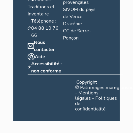
provençales
Traditions et
SIVOM du pays
Inventaire
de Vence
Téléphone :
Dracénie
04 88 10 76
CC de Serre-
66
Ponçon
Nous
contacter
Aide
Accessibilité :
non conforme
Copyright
©
Patrimages.maregionsud
-
Mentions
légales
-
Politiques
de
confidentialité