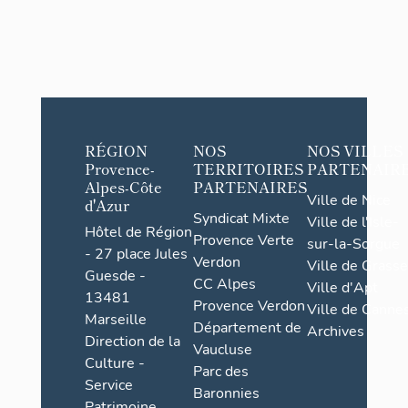
RÉGION
NOS
NOS VILLES
Provence-
TERRITOIRES
PARTENAIR
Alpes-Côte
PARTENAIRES
Ville de Nice
d'Azur
Syndicat Mixte
Ville de l'Isle-
Hôtel de Région
Provence Verte
sur-la-Sorgue
- 27 place Jules
Verdon
Ville de Grasse
Guesde -
CC Alpes
Ville d'Apt
13481
Provence Verdon
Ville de Cannes
Marseille
Département de
Archives
Direction de la
Vaucluse
Culture -
Parc des
Service
Baronnies
Patrimoine