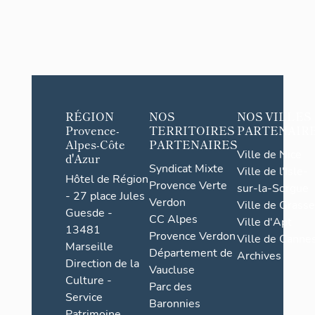
RÉGION
NOS
NOS VILLES
Provence-
TERRITOIRES
PARTENAIR
Alpes-Côte
PARTENAIRES
Ville de Nice
d'Azur
Syndicat Mixte
Ville de l'Isle-
Hôtel de Région
Provence Verte
sur-la-Sorgue
- 27 place Jules
Verdon
Ville de Grasse
Guesde -
CC Alpes
Ville d'Apt
13481
Provence Verdon
Ville de Cannes
Marseille
Département de
Archives
Direction de la
Vaucluse
Culture -
Parc des
Service
Baronnies
Patrimoine