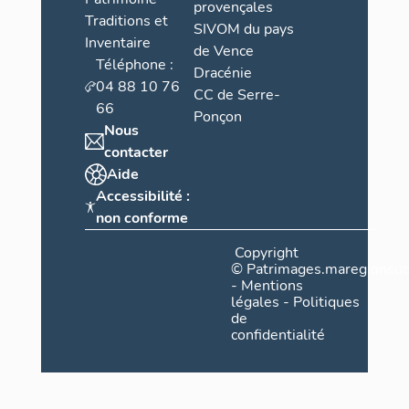
provençales
Traditions et
SIVOM du pays
Inventaire
de Vence
Téléphone :
Dracénie
04 88 10 76
CC de Serre-
66
Ponçon
Nous
contacter
Aide
Accessibilité :
non conforme
Copyright
©
Patrimages.maregionsud
-
Mentions
légales
-
Politiques
de
confidentialité