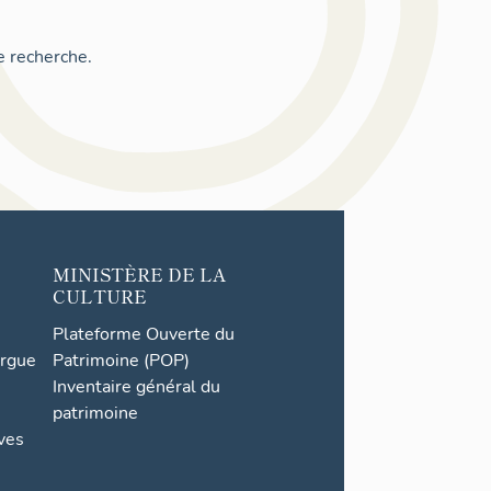
e recherche.
MINISTÈRE DE LA
CULTURE
Plateforme Ouverte du
orgue
Patrimoine (POP)
Inventaire général du
patrimoine
ives