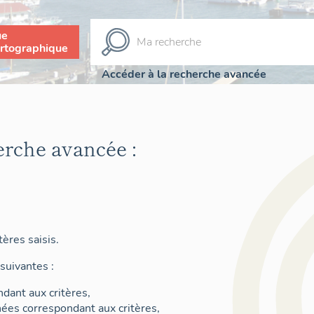
ue
rtographique
Accéder à la recherche avancée
erche avancée :
ères saisis.
suivantes :
dant aux critères,
nées correspondant aux critères,