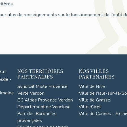
itères.
ur plus de renseignements sur le fonctionnement de l'outil d
zur
NOS TERRITOIRES
NOS VILLES
PARTENAIRES
PARTENAIRES
esde -
Syndicat Mixte Provence
Ville de Nice
rimoine
Verte Verdon
Ville de l'Isle-sur-la-S
CC Alpes Provence Verdon
Ville de Grasse
Département de Vaucluse
Ville d'Apt
Parc des Baronnies
Ville de Cannes - Arch
provençales