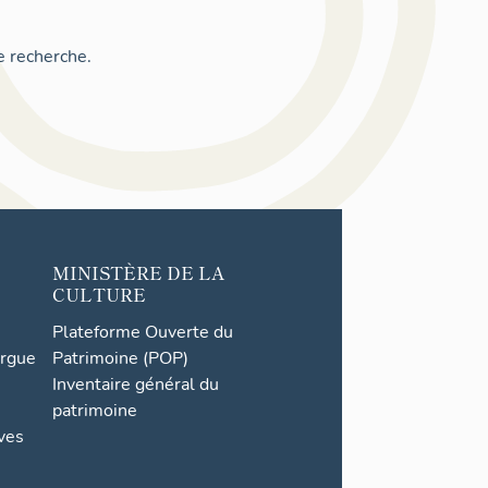
e recherche.
MINISTÈRE DE LA
CULTURE
Plateforme Ouverte du
orgue
Patrimoine (POP)
Inventaire général du
patrimoine
ives