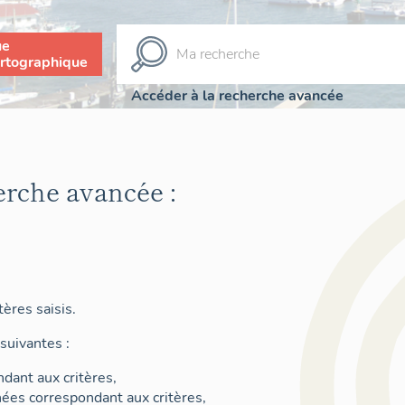
ue
rtographique
Accéder à la recherche avancée
erche avancée :
ères saisis.
suivantes :
dant aux critères,
nées correspondant aux critères,