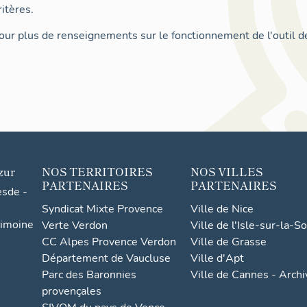
itères.
ur plus de renseignements sur le fonctionnement de l'outil d
zur
NOS TERRITOIRES
NOS VILLES
PARTENAIRES
PARTENAIRES
esde -
Syndicat Mixte Provence
Ville de Nice
rimoine
Verte Verdon
Ville de l'Isle-sur-la-S
CC Alpes Provence Verdon
Ville de Grasse
Département de Vaucluse
Ville d'Apt
Parc des Baronnies
Ville de Cannes - Arch
provençales