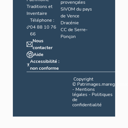
provençales
Traditions et
SIVOM du pays
Inventaire
de Vence
Téléphone :
Dracénie
04 88 10 76
CC de Serre-
66
Ponçon
Nous
contacter
Aide
Accessibilité :
non conforme
Copyright
©
Patrimages.maregionsud
-
Mentions
légales
-
Politiques
de
confidentialité