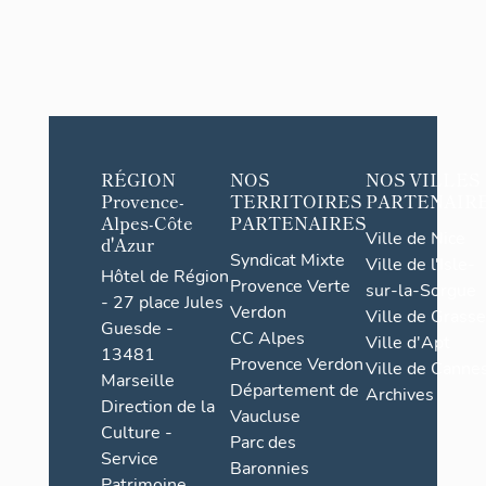
RÉGION
NOS
NOS VILLES
Provence-
TERRITOIRES
PARTENAIR
Alpes-Côte
PARTENAIRES
Ville de Nice
d'Azur
Syndicat Mixte
Ville de l'Isle-
Hôtel de Région
Provence Verte
sur-la-Sorgue
- 27 place Jules
Verdon
Ville de Grasse
Guesde -
CC Alpes
Ville d'Apt
13481
Provence Verdon
Ville de Cannes
Marseille
Département de
Archives
Direction de la
Vaucluse
Culture -
Parc des
Service
Baronnies
Patrimoine