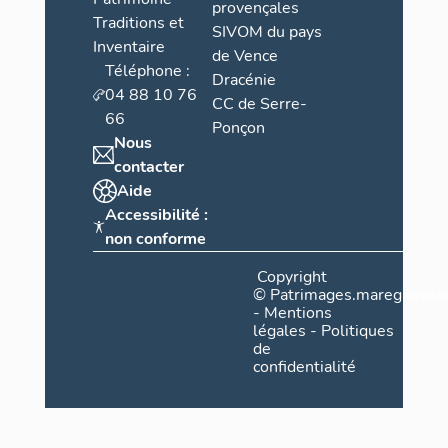
provençales
Traditions et
SIVOM du pays
Inventaire
de Vence
Téléphone :
Dracénie
04 88 10 76
CC de Serre-
66
Ponçon
Nous
contacter
Aide
Accessibilité :
non conforme
Copyright
©
Patrimages.maregionsud
-
Mentions
légales
-
Politiques
de
confidentialité