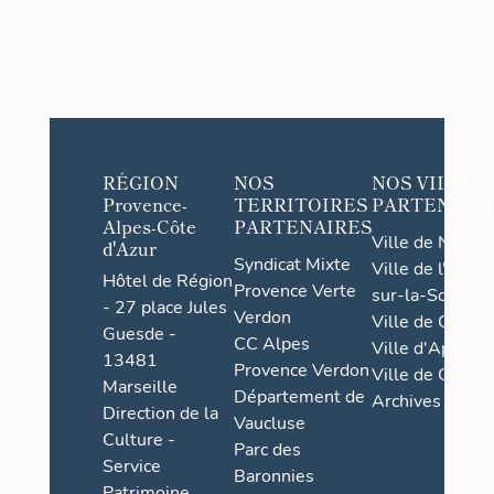
RÉGION
NOS
NOS VILLES
Provence-
TERRITOIRES
PARTENAIR
Alpes-Côte
PARTENAIRES
Ville de Nice
d'Azur
Syndicat Mixte
Ville de l'Isle-
Hôtel de Région
Provence Verte
sur-la-Sorgue
- 27 place Jules
Verdon
Ville de Grasse
Guesde -
CC Alpes
Ville d'Apt
13481
Provence Verdon
Ville de Cannes
Marseille
Département de
Archives
Direction de la
Vaucluse
Culture -
Parc des
Service
Baronnies
Patrimoine