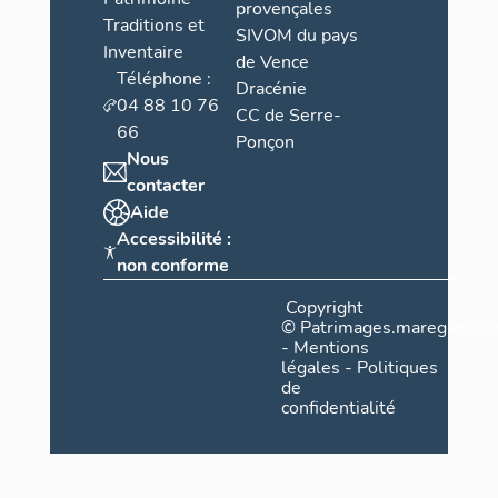
provençales
Traditions et
SIVOM du pays
Inventaire
de Vence
Téléphone :
Dracénie
04 88 10 76
CC de Serre-
66
Ponçon
Nous
contacter
Aide
Accessibilité :
non conforme
Copyright
©
Patrimages.maregionsud
-
Mentions
légales
-
Politiques
de
confidentialité