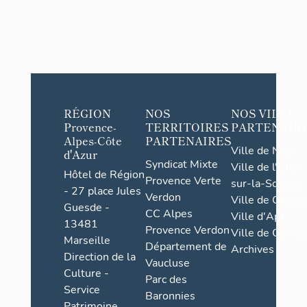
RÉGION
NOS
NOS VILLES
Provence-
TERRITOIRES
PARTENAIR
Alpes-Côte
PARTENAIRES
Ville de Nice
d'Azur
Syndicat Mixte
Ville de l'Isle-
Hôtel de Région
Provence Verte
sur-la-Sorgue
- 27 place Jules
Verdon
Ville de Grasse
Guesde -
CC Alpes
Ville d'Apt
13481
Provence Verdon
Ville de Cannes
Marseille
Département de
Archives
Direction de la
Vaucluse
Culture -
Parc des
Service
Baronnies
Patrimoine