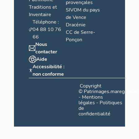
provençales
Traditions et
SIVOM du pays
Inventaire
de Vence
Téléphone :
Dracénie
04 88 10 76
CC de Serre-
66
Ponçon
Nous
contacter
Aide
Accessibilité :
non conforme
Copyright
©
Patrimages.maregionsud
-
Mentions
légales
-
Politiques
de
confidentialité