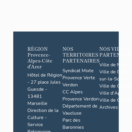
RÉGION
NOS
NOS VILLES
Provence-
TERRITOIRES
PARTENAIR
Alpes-Côte
PARTENAIRES
Ville de Nice
d'Azur
Syndicat Mixte
Ville de l'Isle-
Hôtel de Région
Provence Verte
sur-la-Sorgue
- 27 place Jules
Verdon
Ville de Grasse
Guesde -
CC Alpes
Ville d'Apt
13481
Provence Verdon
Ville de Cannes
Marseille
Département de
Archives
Direction de la
Vaucluse
Culture -
Parc des
Service
Baronnies
Patrimoine