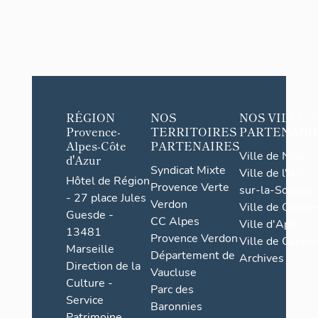
RÉGION
NOS
NOS VILLES
Provence-
TERRITOIRES
PARTENAIR
Alpes-Côte
PARTENAIRES
Ville de Nice
d'Azur
Syndicat Mixte
Ville de l'Isle-
Hôtel de Région
Provence Verte
sur-la-Sorgue
- 27 place Jules
Verdon
Ville de Grasse
Guesde -
CC Alpes
Ville d'Apt
13481
Provence Verdon
Ville de Cannes
Marseille
Département de
Archives
Direction de la
Vaucluse
Culture -
Parc des
Service
Baronnies
Patrimoine