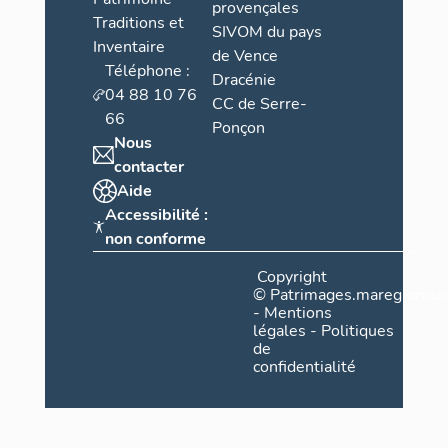
provençales
Traditions et
SIVOM du pays
Inventaire
de Vence
Téléphone :
Dracénie
04 88 10 76
CC de Serre-
66
Ponçon
Nous
contacter
Aide
Accessibilité :
non conforme
Copyright
©
Patrimages.maregionsud
-
Mentions
légales
-
Politiques
de
confidentialité