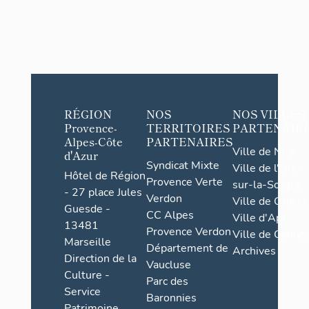
RÉGION
NOS
NOS VILLES
Provence-
TERRITOIRES
PARTENAIR
Alpes-Côte
PARTENAIRES
Ville de Nice
d'Azur
Syndicat Mixte
Ville de l'Isle-
Hôtel de Région
Provence Verte
sur-la-Sorgue
- 27 place Jules
Verdon
Ville de Grasse
Guesde -
CC Alpes
Ville d'Apt
13481
Provence Verdon
Ville de Cannes
Marseille
Département de
Archives
Direction de la
Vaucluse
Culture -
Parc des
Service
Baronnies
Patrimoine