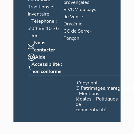
provençales
Traditions et
SIVOM du pays
Inventaire
de Vence
Téléphone :
Dracénie
04 88 10 76
CC de Serre-
66
Ponçon
Nous
contacter
Aide
Accessibilité :
non conforme
Copyright
©
Patrimages.maregionsud
-
Mentions
légales
-
Politiques
de
confidentialité