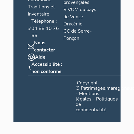
provençales
Traditions et
SIVOM du pays
Inventaire
de Vence
Téléphone :
Dracénie
04 88 10 76
CC de Serre-
66
Ponçon
Nous
contacter
Aide
Accessibilité :
non conforme
Copyright
©
Patrimages.maregionsud
-
Mentions
légales
-
Politiques
de
confidentialité