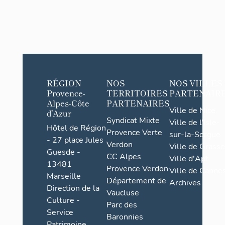
RÉGION
NOS
NOS VILLES
Provence-
TERRITOIRES
PARTENAIR
Alpes-Côte
PARTENAIRES
Ville de Nice
d'Azur
Syndicat Mixte
Ville de l'Isle-
Hôtel de Région
Provence Verte
sur-la-Sorgue
- 27 place Jules
Verdon
Ville de Grasse
Guesde -
CC Alpes
Ville d'Apt
13481
Provence Verdon
Ville de Cannes
Marseille
Département de
Archives
Direction de la
Vaucluse
Culture -
Parc des
Service
Baronnies
Patrimoine