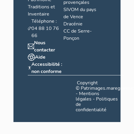
provençales
Traditions et
SIVOM du pays
Inventaire
de Vence
Téléphone :
Dracénie
04 88 10 76
CC de Serre-
66
Ponçon
Nous
contacter
Aide
Accessibilité :
non conforme
Copyright
©
Patrimages.maregionsud
-
Mentions
légales
-
Politiques
de
confidentialité