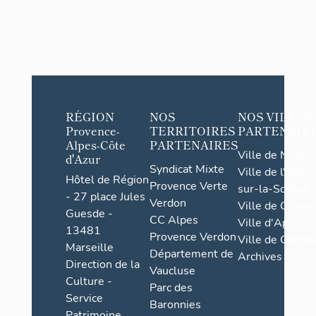
RÉGION
NOS
NOS VILLES
Provence-
TERRITOIRES
PARTENAIR
Alpes-Côte
PARTENAIRES
Ville de Nice
d'Azur
Syndicat Mixte
Ville de l'Isle-
Hôtel de Région
Provence Verte
sur-la-Sorgue
- 27 place Jules
Verdon
Ville de Grasse
Guesde -
CC Alpes
Ville d'Apt
13481
Provence Verdon
Ville de Cannes
Marseille
Département de
Archives
Direction de la
Vaucluse
Culture -
Parc des
Service
Baronnies
Patrimoine