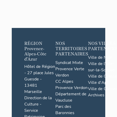
RÉGION
NOS
NOS VILLES
Provence-
TERRITOIRES
PARTENAIR
Alpes-Côte
PARTENAIRES
Ville de Nice
d'Azur
Syndicat Mixte
Ville de l'Isle-
Hôtel de Région
Provence Verte
sur-la-Sorgue
- 27 place Jules
Verdon
Ville de Grasse
Guesde -
CC Alpes
Ville d'Apt
13481
Provence Verdon
Ville de Cannes
Marseille
Département de
Archives
Direction de la
Vaucluse
Culture -
Parc des
Service
Baronnies
Patrimoine