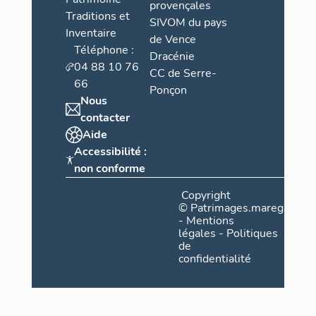
provençales
Traditions et
SIVOM du pays
Inventaire
de Vence
Téléphone :
Dracénie
04 88 10 76
CC de Serre-
66
Ponçon
Nous
contacter
Aide
Accessibilité :
non conforme
Copyright
©
Patrimages.maregionsud
-
Mentions
légales
-
Politiques
de
confidentialité