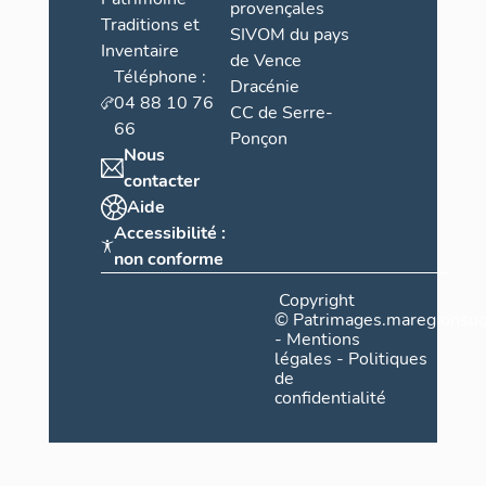
provençales
Traditions et
SIVOM du pays
Inventaire
de Vence
Téléphone :
Dracénie
04 88 10 76
CC de Serre-
66
Ponçon
Nous
contacter
Aide
Accessibilité :
non conforme
Copyright
©
Patrimages.maregionsud
-
Mentions
légales
-
Politiques
de
confidentialité