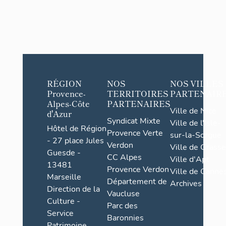
RÉGION
NOS
NOS VILLES
Provence-
TERRITOIRES
PARTENAIR
Alpes-Côte
PARTENAIRES
Ville de Nice
d'Azur
Syndicat Mixte
Ville de l'Isle-
Hôtel de Région
Provence Verte
sur-la-Sorgue
- 27 place Jules
Verdon
Ville de Grasse
Guesde -
CC Alpes
Ville d'Apt
13481
Provence Verdon
Ville de Cannes
Marseille
Département de
Archives
Direction de la
Vaucluse
Culture -
Parc des
Service
Baronnies
Patrimoine