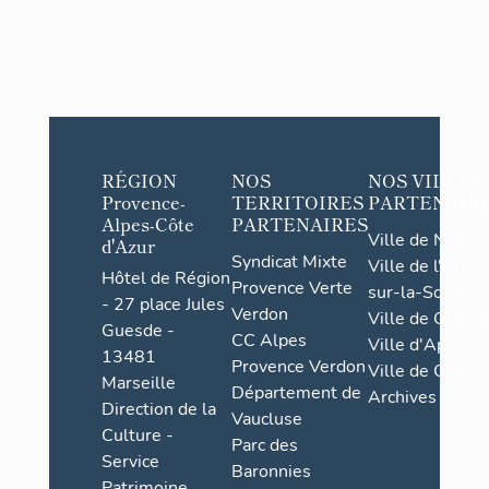
RÉGION
NOS
NOS VILLES
Provence-
TERRITOIRES
PARTENAIR
Alpes-Côte
PARTENAIRES
Ville de Nice
d'Azur
Syndicat Mixte
Ville de l'Isle-
Hôtel de Région
Provence Verte
sur-la-Sorgue
- 27 place Jules
Verdon
Ville de Grasse
Guesde -
CC Alpes
Ville d'Apt
13481
Provence Verdon
Ville de Cannes
Marseille
Département de
Archives
Direction de la
Vaucluse
Culture -
Parc des
Service
Baronnies
Patrimoine