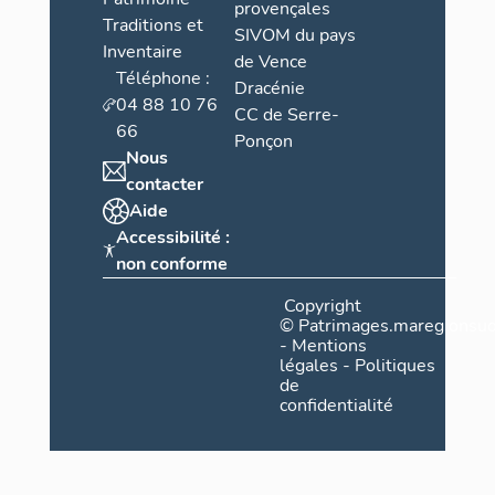
provençales
Traditions et
SIVOM du pays
Inventaire
de Vence
Téléphone :
Dracénie
04 88 10 76
CC de Serre-
66
Ponçon
Nous
contacter
Aide
Accessibilité :
non conforme
Copyright
©
Patrimages.maregionsud
-
Mentions
légales
-
Politiques
de
confidentialité