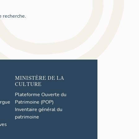
e recherche.
MINISTÈRE DE LA
CULTURE
Plateforme Ouverte du
orgue
Patrimoine (POP)
Inventaire général du
patrimoine
ives