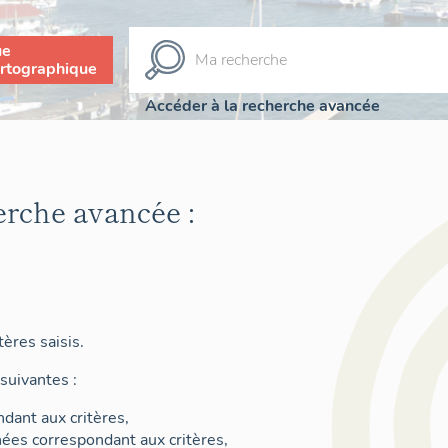
ue
rtographique
Accéder à la recherche avancée
erche avancée :
ères saisis.
suivantes :
dant aux critères,
nées correspondant aux critères,