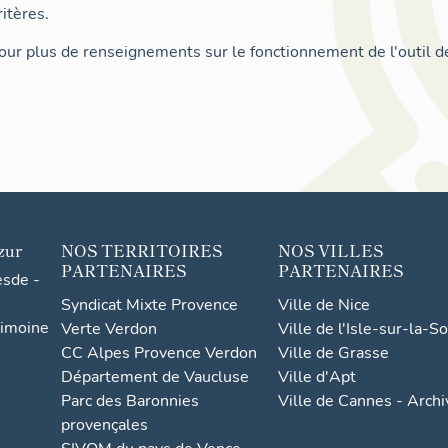
itères.
ur plus de renseignements sur le fonctionnement de l'outil d
zur
NOS TERRITOIRES
NOS VILLES
PARTENAIRES
PARTENAIRES
esde -
Syndicat Mixte Provence
Ville de Nice
rimoine
Verte Verdon
Ville de l'Isle-sur-la-S
CC Alpes Provence Verdon
Ville de Grasse
Département de Vaucluse
Ville d'Apt
Parc des Baronnies
Ville de Cannes - Arch
provençales