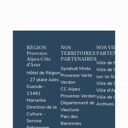
RÉGION
NOS
NOS VILLES
Provence-
TERRITOIRES
PARTENAIR
Alpes-Côte
PARTENAIRES
Ville de Nice
d'Azur
Syndicat Mixte
Ville de l'Isle-
Hôtel de Région
Provence Verte
sur-la-Sorgue
- 27 place Jules
Verdon
Ville de Grasse
Guesde -
CC Alpes
Ville d'Apt
13481
Provence Verdon
Ville de Cannes
Marseille
Département de
Archives
Direction de la
Vaucluse
Culture -
Parc des
Service
Baronnies
Patrimoine