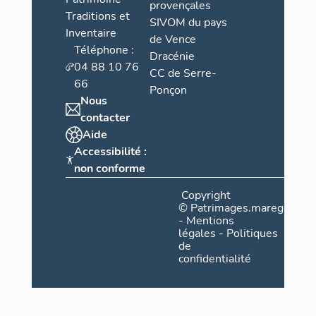
provençales
Traditions et
SIVOM du pays
Inventaire
de Vence
Téléphone :
Dracénie
04 88 10 76
CC de Serre-
66
Ponçon
Nous
contacter
Aide
Accessibilité :
non conforme
Copyright
©
Patrimages.maregionsud
-
Mentions
légales
-
Politiques
de
confidentialité