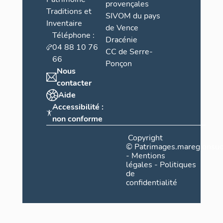
provençales
Traditions et
SIVOM du pays
Inventaire
de Vence
Téléphone :
Dracénie
04 88 10 76
CC de Serre-
66
Ponçon
Nous
contacter
Aide
Accessibilité :
non conforme
Copyright
©
Patrimages.maregionsud
-
Mentions
légales
-
Politiques
de
confidentialité