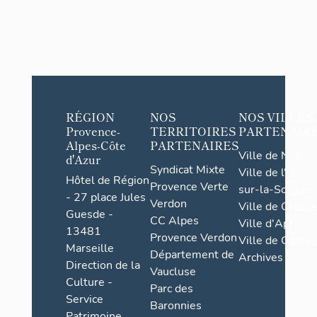
RÉGION
NOS
NOS VILLES
Provence-
TERRITOIRES
PARTENAIR
Alpes-Côte
PARTENAIRES
Ville de Nice
d'Azur
Syndicat Mixte
Ville de l'Isle-
Hôtel de Région
Provence Verte
sur-la-Sorgue
- 27 place Jules
Verdon
Ville de Grasse
Guesde -
CC Alpes
Ville d'Apt
13481
Provence Verdon
Ville de Cannes
Marseille
Département de
Archives
Direction de la
Vaucluse
Culture -
Parc des
Service
Baronnies
Patrimoine