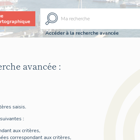
ue
rtographique
Accéder à la recherche avancée
erche avancée :
ères saisis.
suivantes :
dant aux critères,
nées correspondant aux critères,