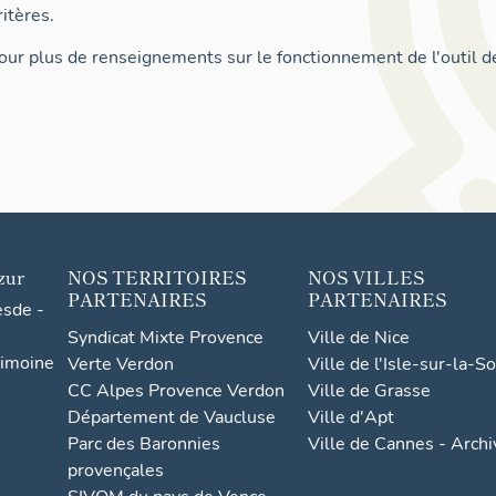
itères.
ur plus de renseignements sur le fonctionnement de l'outil d
zur
NOS TERRITOIRES
NOS VILLES
PARTENAIRES
PARTENAIRES
esde -
Syndicat Mixte Provence
Ville de Nice
rimoine
Verte Verdon
Ville de l'Isle-sur-la-S
CC Alpes Provence Verdon
Ville de Grasse
Département de Vaucluse
Ville d'Apt
Parc des Baronnies
Ville de Cannes - Arch
provençales