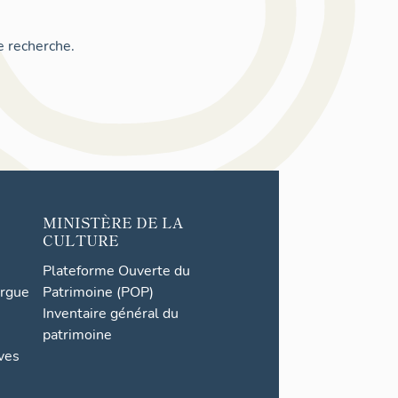
e recherche.
MINISTÈRE DE LA
CULTURE
Plateforme Ouverte du
orgue
Patrimoine (POP)
Inventaire général du
patrimoine
ives