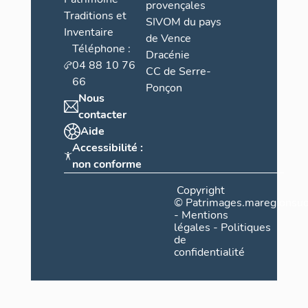
provençales
Traditions et
SIVOM du pays
Inventaire
de Vence
Téléphone :
Dracénie
04 88 10 76
CC de Serre-
66
Ponçon
Nous
contacter
Aide
Accessibilité :
non conforme
Copyright
©
Patrimages.maregionsud
-
Mentions
légales
-
Politiques
de
confidentialité