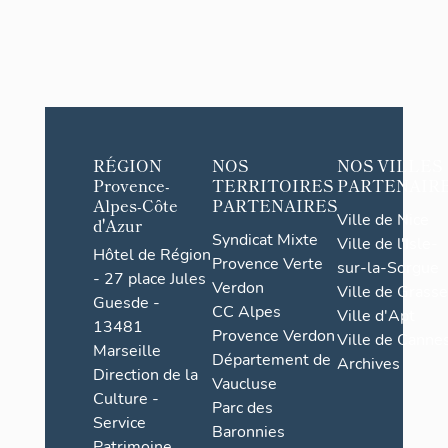
RÉGION
NOS
NOS VILLES
Provence-
TERRITOIRES
PARTENAIR
Alpes-Côte
PARTENAIRES
Ville de Nice
d'Azur
Syndicat Mixte
Ville de l'Isle-
Hôtel de Région
Provence Verte
sur-la-Sorgue
- 27 place Jules
Verdon
Ville de Grasse
Guesde -
CC Alpes
Ville d'Apt
13481
Provence Verdon
Ville de Cannes
Marseille
Département de
Archives
Direction de la
Vaucluse
Culture -
Parc des
Service
Baronnies
Patrimoine