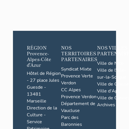
RÉGION
NOS
NOS VILLES
Provence-
TERRITOIRES
PARTENAIR
Alpes-Côte
PARTENAIRES
Ville de Nice
d'Azur
Syndicat Mixte
Ville de l'Isle-
Hôtel de Région
Provence Verte
sur-la-Sorgue
- 27 place Jules
Verdon
Ville de Grasse
Guesde -
CC Alpes
Ville d'Apt
13481
Provence Verdon
Ville de Cannes
Marseille
Département de
Archives
Direction de la
Vaucluse
Culture -
Parc des
Service
Baronnies
Patrimoine