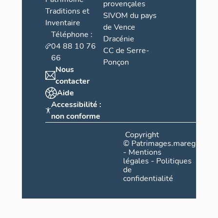
provençales
Traditions et
SIVOM du pays
Inventaire
de Vence
Téléphone :
Dracénie
04 88 10 76
CC de Serre-
66
Ponçon
Nous
contacter
Aide
Accessibilité :
non conforme
Copyright
©
Patrimages.maregionsud
-
Mentions
légales
-
Politiques
de
confidentialité