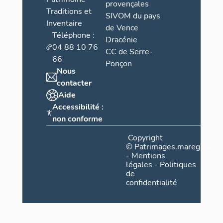
provençales
Traditions et
SIVOM du pays
Inventaire
de Vence
Téléphone :
Dracénie
04 88 10 76
CC de Serre-
66
Ponçon
Nous
contacter
Aide
Accessibilité :
non conforme
Copyright
©
Patrimages.maregionsud
-
Mentions
légales
-
Politiques
de
confidentialité