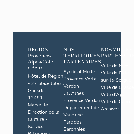
RÉGION
NOS
NOS VILLES
Provence-
TERRITOIRES
PARTENAIR
Alpes-Côte
PARTENAIRES
Ville de Nice
d'Azur
Syndicat Mixte
Ville de l'Isle-
Hôtel de Région
Provence Verte
sur-la-Sorgue
- 27 place Jules
Verdon
Ville de Grasse
Guesde -
CC Alpes
Ville d'Apt
13481
Provence Verdon
Ville de Cannes
Marseille
Département de
Archives
Direction de la
Vaucluse
Culture -
Parc des
Service
Baronnies
Patrimoine