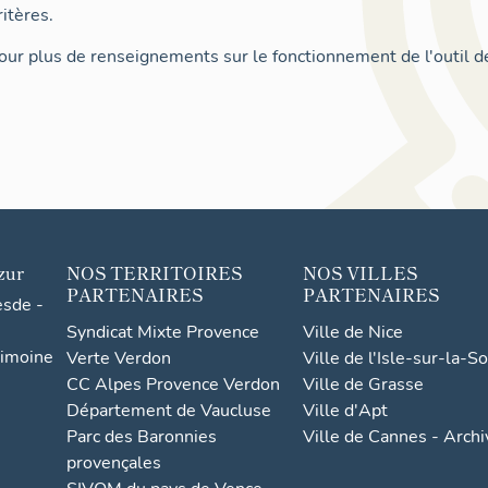
itères.
ur plus de renseignements sur le fonctionnement de l'outil d
zur
NOS TERRITOIRES
NOS VILLES
PARTENAIRES
PARTENAIRES
esde -
Syndicat Mixte Provence
Ville de Nice
rimoine
Verte Verdon
Ville de l'Isle-sur-la-S
CC Alpes Provence Verdon
Ville de Grasse
Département de Vaucluse
Ville d'Apt
Parc des Baronnies
Ville de Cannes - Arch
provençales