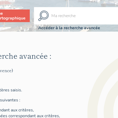
ue
rtographique
Accéder à la recherche avancée
erche avancée :
ovence)
ères saisis.
suivantes :
dant aux critères,
nées correspondant aux critères,