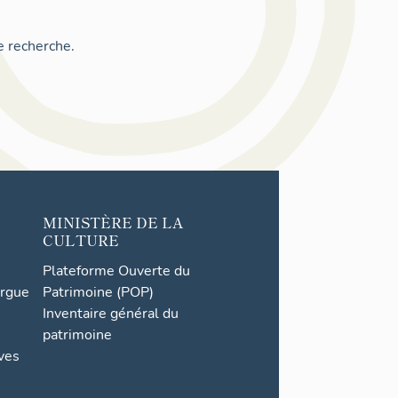
e recherche.
MINISTÈRE DE LA
CULTURE
Plateforme Ouverte du
orgue
Patrimoine (POP)
Inventaire général du
patrimoine
ives