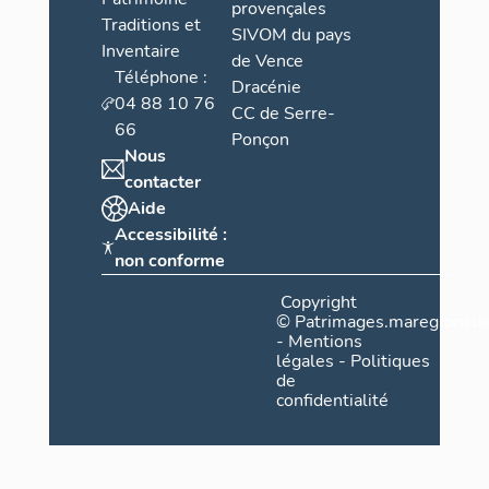
provençales
Traditions et
SIVOM du pays
Inventaire
de Vence
Téléphone :
Dracénie
04 88 10 76
CC de Serre-
66
Ponçon
Nous
contacter
Aide
Accessibilité :
non conforme
Copyright
©
Patrimages.maregionsud
-
Mentions
légales
-
Politiques
de
confidentialité