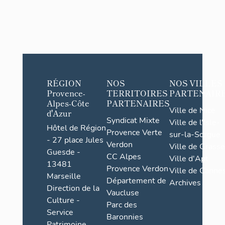
RÉGION
NOS
NOS VILLES
Provence-
TERRITOIRES
PARTENAIR
Alpes-Côte
PARTENAIRES
Ville de Nice
d'Azur
Syndicat Mixte
Ville de l'Isle-
Hôtel de Région
Provence Verte
sur-la-Sorgue
- 27 place Jules
Verdon
Ville de Grasse
Guesde -
CC Alpes
Ville d'Apt
13481
Provence Verdon
Ville de Cannes
Marseille
Département de
Archives
Direction de la
Vaucluse
Culture -
Parc des
Service
Baronnies
Patrimoine